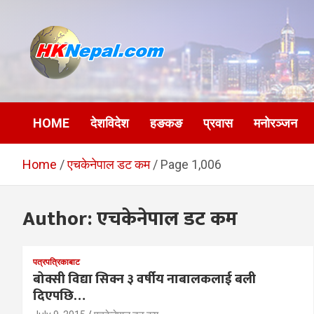
Skip
to
content
HKNepal.com –
hknepal, hknepal.com, hk nepal, hk nepal com
हङकङबाट सञ्चालित पहिलो
HOME
देशविदेश
हङकङ
प्रवास
मनोरञ्जन
नेपाली अनलाईन पत्रिका
Home
एचकेनेपाल डट कम
Page 1,006
Author:
एचकेनेपाल डट कम
पत्रपत्रिकाबाट
बोक्सी विद्या सिक्न ३ वर्षीय नाबालकलाई बली
दिएपछि…