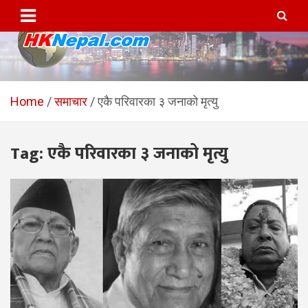
Skip
to
content
HKNepal.com – हङकङबाट
hknepal, hknepal.com, hk nepal, hk nepal com
सञ्चालित पहिलो नेपाली अनलाईन
Home
समाचार
एकै परिवारका ३ जनाको मृत्यु
पत्रिका
Tag:
एकै परिवारका ३ जनाको मृत्यु