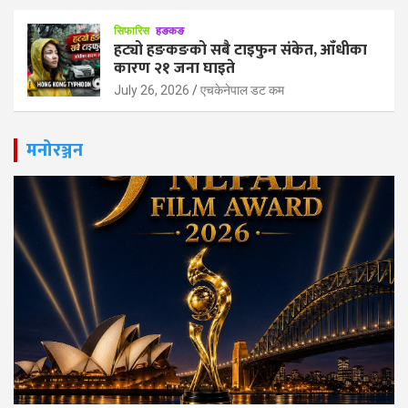
सिफारिस
हङकङ
हट्यो हङकङको सबै टाइफुन संकेत, आँधीका
कारण २१ जना घाइते
July 26, 2026
एचकेनेपाल डट कम
मनोरञ्जन