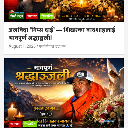
गोर्खा न्युज
समाचार
सिफारिस
अलविदा ‘निम्स दाई’ — शिखरका बादशाहलाई
भावपूर्ण श्रद्धाञ्जली!
August 1, 2026
एचकेनेपाल डट कम
समाचार
सिफारिस