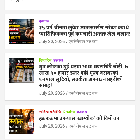
हङकङ
१५ वर्ष चीनमा लुकेर आत्मसमर्पण गरेका क्याथे
प्यासिफिकका पूर्व कर्मचारी अन्ततः जेल चलान!
July 30, 2026
एचकेनेपाल डट कम
सिफारिस
हङकङ
युन लोङका दुई घरमा आधा घण्टाभित्रै चोरी, ७
लाख ५० हजार डलर बढी मूल्य बराबरको
धनमाल लुटियो, सतर्कता अपनाउन प्रहरीको
आग्रह!
July 28, 2026
एचकेनेपाल डट कम
साहित्य गतिविधि
सिफारिस
हङकङ
हङकङमा उपन्यास ‘खाम्योक’ को विमोचन
July 28, 2026
एचकेनेपाल डट कम