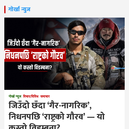
गोर्खा न्युज
गोर्खा न्युज
विचार/विविध
समाचार
जिउँदो छँदा ‘गैर-नागरिक’,
निधनपछि ‘राष्ट्रको गौरव’ — यो
कस्तो विडम्बना?