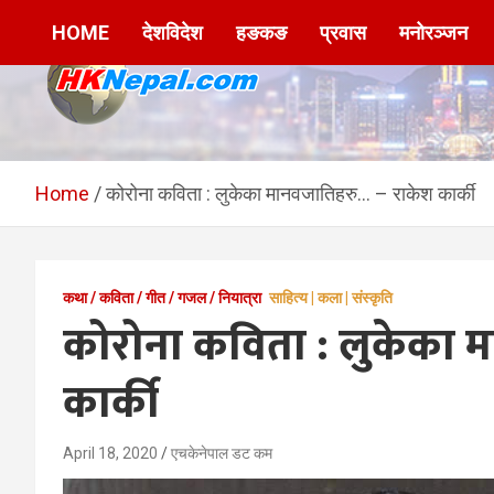
Skip
HOME
देशविदेश
हङकङ
प्रवास
मनोरञ्जन
to
content
HKNepal.com –
hknepal, hknepal.com, hk nepal, hk nepal com
हङकङबाट सञ्चालित पहिलो
Home
कोरोना कविता : लुकेका मानवजातिहरु… – राकेश कार्की
नेपाली अनलाईन पत्रिका
कथा / कविता / गीत / गजल / नियात्रा
साहित्य | कला | संस्कृति
कोरोना कविता : लुकेका 
कार्की
April 18, 2020
एचकेनेपाल डट कम