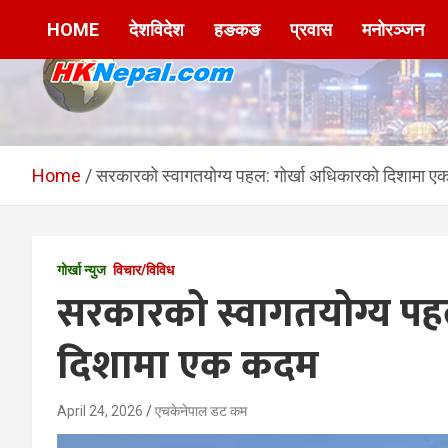
Skip
HOME
देशविदेश
हङकङ
प्रवास
मनोरञ्जन
to
content
HKNepal.com –
hknepal, hknepal.com, hk nepal, hk nepal com
हङकङबाट सञ्चालित पहिलो
Home
सरकारको स्वागतयोग्य पहल: गोर्खा अधिकारको दिशामा 
नेपाली अनलाईन पत्रिका
गोर्खा न्युज
विचार/विविध
सरकारको स्वागतयोग्य पह
दिशामा एक कदम
April 24, 2026
एचकेनेपाल डट कम