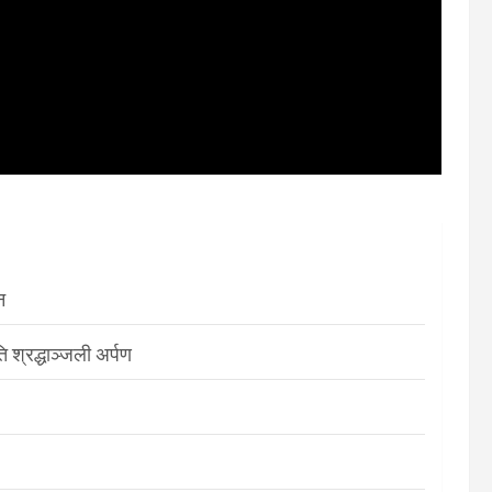
न
श्रद्धाञ्जली अर्पण