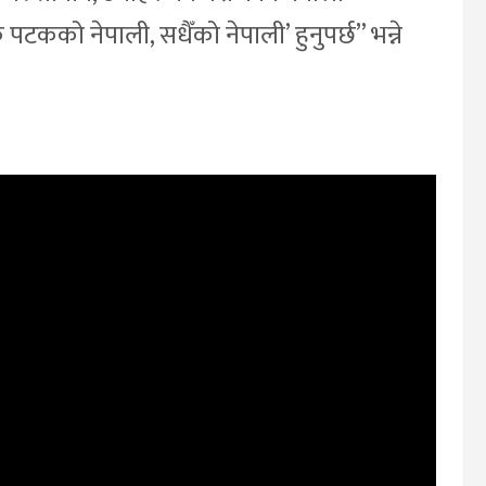
कको नेपाली, सधैँको नेपाली’ हुनुपर्छ” भन्ने