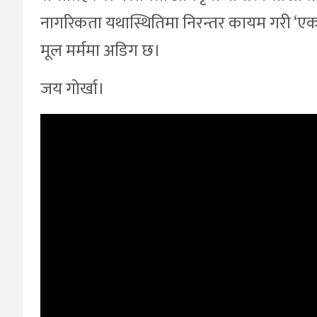
नागरिकता यथास्थितिमा निरन्तर कायम गरी ‘एक पट
मूल मर्ममा अडिग छ।
जय गोर्खा।