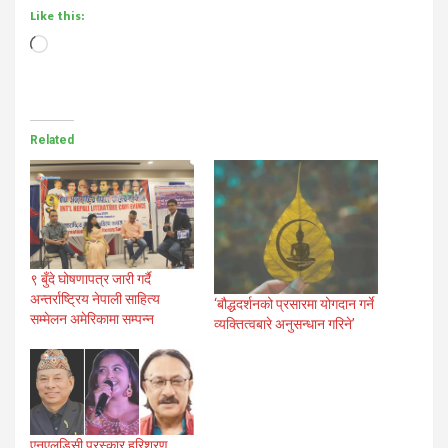
Like this:
Loading…
Related
९ बुँदे घोषणापत्र जारी गर्दै
अन्तर्राष्ट्रिय नेपाली साहित्य
‘बौद्धदर्शनको प्रसारमा योगदान गर्ने
सम्मेलन अमेरिकामा सम्पन्न
व्यक्तित्वबारे अनुसन्धान गरिने’
एनएलडिसी पुरस्कार हरिशरण