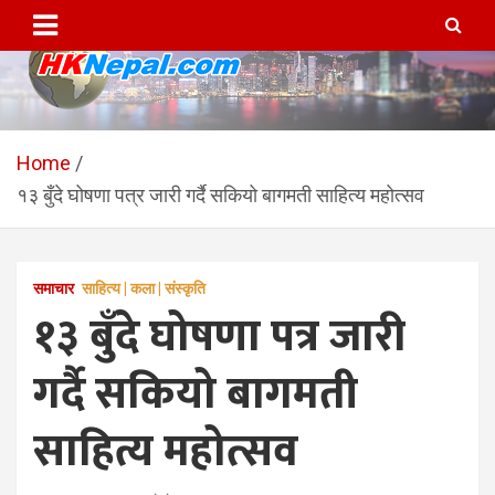
Skip
to
content
HKNepal.com – हङकङबाट
hknepal, hknepal.com, hk nepal, hk nepal com
सञ्चालित पहिलो नेपाली अनलाईन
Home
१३ बुँदे घोषणा पत्र जारी गर्दै सकियो बागमती साहित्य महोत्सव
पत्रिका
समाचार
साहित्य | कला | संस्कृति
१३ बुँदे घोषणा पत्र जारी
गर्दै सकियो बागमती
साहित्य महोत्सव