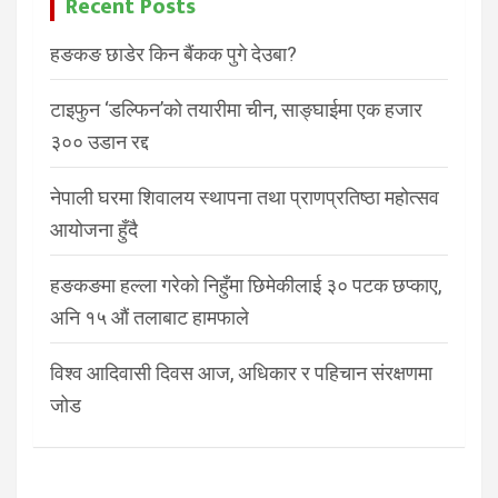
Recent Posts
हङकङ छाडेर किन बैंकक पुगे देउबा?
टाइफुन ‘डल्फिन’को तयारीमा चीन, साङ्घाईमा एक हजार
३०० उडान रद्द
नेपाली घरमा शिवालय स्थापना तथा प्राणप्रतिष्ठा महोत्सव
आयोजना हुँदै
हङकङमा हल्ला गरेको निहुँमा छिमेकीलाई ३० पटक छप्काए,
अनि १५ औं तलाबाट हामफाले
विश्व आदिवासी दिवस आज, अधिकार र पहिचान संरक्षणमा
जोड