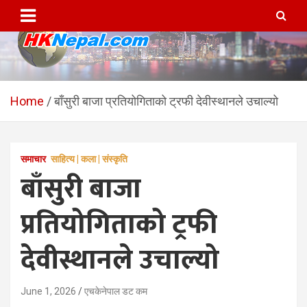
Skip
to
content
HKNepal.com – हङकङबाट
hknepal, hknepal.com, hk nepal, hk nepal com
सञ्चालित पहिलो नेपाली अनलाईन
Home
बाँसुरी बाजा प्रतियोगिताको ट्रफी देवीस्थानले उचाल्यो
पत्रिका
समाचार
साहित्य | कला | संस्कृति
बाँसुरी बाजा
प्रतियोगिताको ट्रफी
देवीस्थानले उचाल्यो
June 1, 2026
एचकेनेपाल डट कम