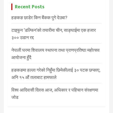
Recent Posts
हङकङ छाडेर किन बैंकक पुगे देउबा?
टाइफुन ‘डल्फिन’को तयारीमा चीन, साङ्घाईमा एक हजार
३०० उडान रद्द
नेपाली घरमा शिवालय स्थापना तथा प्राणप्रतिष्ठा महोत्सव
आयोजना हुँदै
हङकङमा हल्ला गरेको निहुँमा छिमेकीलाई ३० पटक छप्काए,
अनि १५ औं तलाबाट हामफाले
विश्व आदिवासी दिवस आज, अधिकार र पहिचान संरक्षणमा
जोड