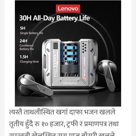
त्यस्तै ताथलीस्थित खगां दाफा भजन खलले
तृतीय हुँदै रु १० हजार, ट्रफी र प्रमाणपत्र तथा
सरस्वती खेलस्थित ससु माजु बाँसुरी खलले