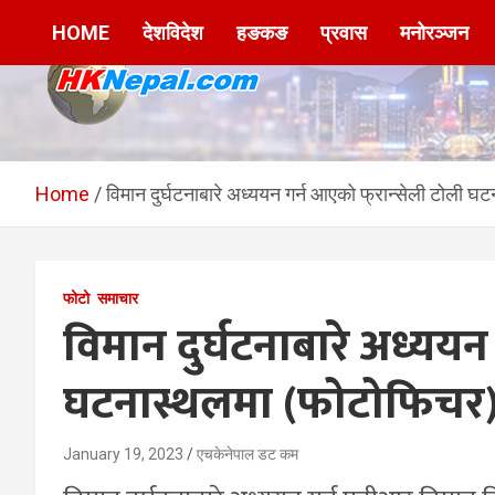
Skip
HOME
देशविदेश
हङकङ
प्रवास
मनोरञ्जन
to
content
HKNepal.com –
hknepal, hknepal.com, hk nepal, hk nepal com
हङकङबाट सञ्चालित पहिलो
Home
विमान दुर्घटनाबारे अध्ययन गर्न आएको फ्रान्सेली टोली 
नेपाली अनलाईन पत्रिका
फोटो
समाचार
विमान दुर्घटनाबारे अध्ययन
घटनास्थलमा (फोटोफिचर
January 19, 2023
एचकेनेपाल डट कम