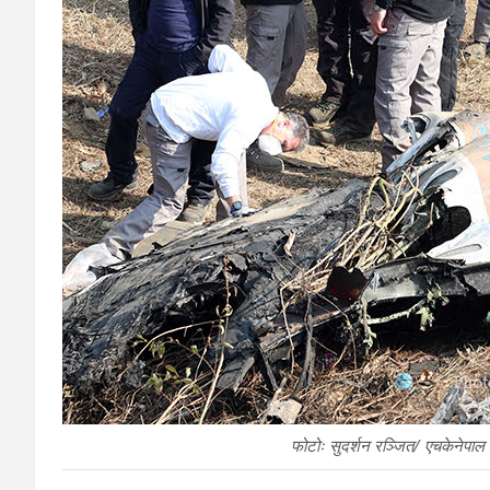
फोटोः सुदर्शन रञ्जित/ एचकेनेपा