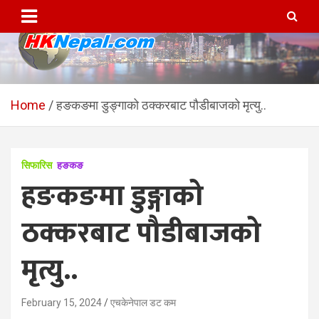
Skip
to
content
HKNepal.com – हङकङबाट
hknepal, hknepal.com, hk nepal, hk nepal com
सञ्चालित पहिलो नेपाली अनलाईन
Home
हङकङमा डुङ्गाको ठक्करबाट पौडीबाजको मृत्यु..
पत्रिका
सिफारिस
हङकङ
हङकङमा डुङ्गाको
ठक्करबाट पौडीबाजको
मृत्यु..
February 15, 2024
एचकेनेपाल डट कम