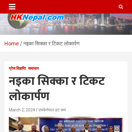
Skip
to
content
HKNepal.com – हङकङबाट
hknepal, hknepal.com, hk nepal, hk nepal com
सञ्चालित पहिलो नेपाली अनलाईन
Home
नइका सिक्का र टिकट लोकार्पण
पत्रिका
प्रेस विज्ञप्ति
समाचार
नइका सिक्का र टिकट
लोकार्पण
March 2, 2024
एचकेनेपाल डट कम