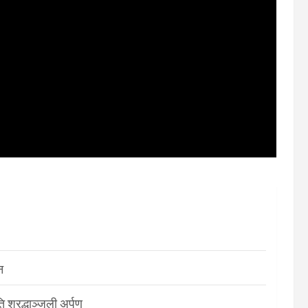
न
श्रद्धाञ्जली अर्पण