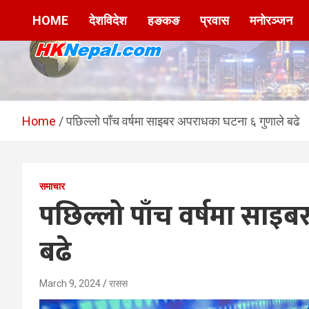
Skip
HOME
देशविदेश
हङकङ
प्रवास
मनोरञ्जन
to
content
HKNepal.com –
hknepal, hknepal.com, hk nepal, hk nepal com
हङकङबाट सञ्चालित पहिलो
Home
पछिल्लो पाँच वर्षमा साइबर अपराधका घटना ६ गुणाले बढे
नेपाली अनलाईन पत्रिका
समाचार
पछिल्लो पाँच वर्षमा साइ
बढे
March 9, 2024
रासस