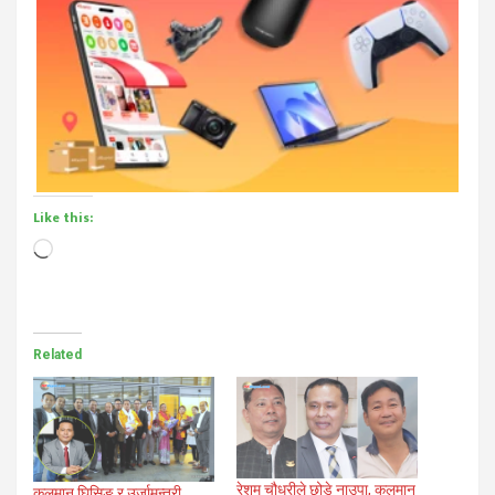
Like this:
Loading…
Related
रेशम चौधरीले छोडे नाउपा, कुलमान
कुलमान घिसिङ र उर्जामन्त्री