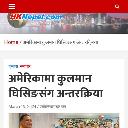
Skip
to
content
HKNepal.com – हङकङबाट
hknepal, hknepal.com, hk nepal, hk nepal com
सञ्चालित पहिलो नेपाली अनलाईन
Home
अमेरिकामा कुलमान घिसिङसंग अन्तरक्रिया
पत्रिका
प्रवास
समाचार
अमेरिकामा कुलमान
घिसिङसंग अन्तरक्रिया
March 19, 2024
एचकेनेपाल डट कम