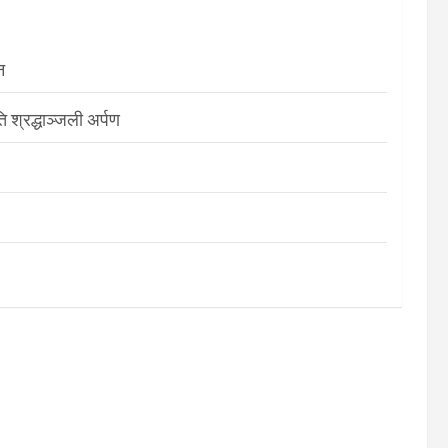
न
श्रद्धाञ्जली अर्पण