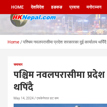
Skip
HOME
देशविदेश
हङकङ
प्रवास
मनोरञ्जन
to
content
HKNepal.com –
hknepal, hknepal.com, hk nepal, hk nepal com
हङकङबाट सञ्चालित पहिलो
Home
पश्चिम नवलपरासीमा प्रदेश सरकारका दुई कार्यालय थपिँदै
नेपाली अनलाईन पत्रिका
समाचार
पश्चिम नवलपरासीमा प्रदे
थपिँदै
May 14, 2024
एचकेनेपाल डट कम