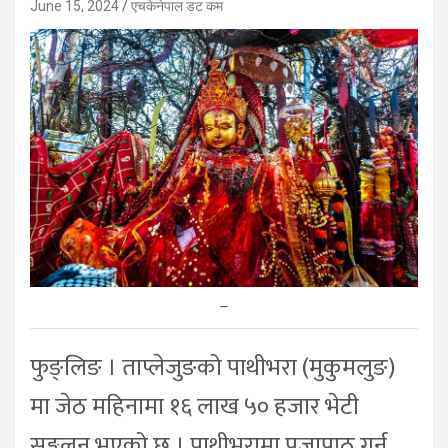
June 15, 2024
एचकेनेपाल डट कम
–
फुङ्लिङ । ताप्लेजुङको पाथीभरा (मुकुमलुङ)
मा जेठ महिनामा १६ लाख ५० हजार भेटी
सङ्कलन भएको छ । पाथीभरामा पूजापाठ गर्न