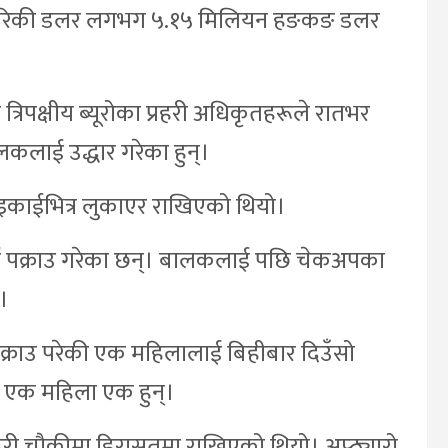
मेरिकी डलर लगभग ५.१५ मिलियन हङकङ डलर
रिपक्षीय ब्यूरोका प्रहरी अधिकृतहरूले रातभर
लाई उद्धार गरेका हुन्।
काईभित्र लुकाएर राखिएको थियो।
ाई पक्राउ गरेका छन्। बालकलाई पछि चेकअपका
।
्राउ परेकी एक महिलालाई बिहीबार दिउँसो
ये एक महिला एक हुन्।
हरी चौकीमा हिरासतमा राखिएको थियो। अप्ठ्यारो