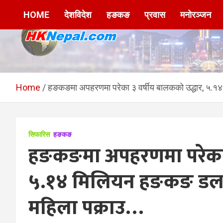
Skip
HOME
देशविदेश
हङकङ
प्रवास
मनोरञ्जन
to
content
HKNepal.com –
hknepal, hknepal.com, hk nepal, hk nepal com
हङकङबाट सञ्चालित पहिलो
Home
हङकङमा अपहरणमा परेका ३ वर्षीय बालकको उद्धार, ५.१४ 
नेपाली अनलाईन पत्रिका
सिफारिस
हङकङ
हङकङमा अपहरणमा परेका ३
५.१४ मिलियन हङकङ डलर फि
महिला पक्राउ…