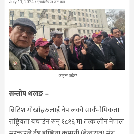
July 11, 2024
एचकेनेपाल डट कम
फाइल फोटो
सन्तोष थलङ –
ब्रिटिश गोर्खाहरुलाई नेपालको सार्वभौमिकता
राष्ट्रियता बचाउंन सन् १८१६ मा तत्कालीन नेपाल
सरकारले ईष्ट इण्डिया कम्पनी (बेलायत) संग