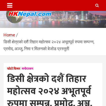
Skip
to
content
HKNepal.com – हङकङबाट
hknepal, hknepal.com, hk nepal, hk nepal com
सञ्चालित पहिलो नेपाली अनलाईन
Home
डिसी क्षेत्रको दशैं तिहार महोत्सव २०२४ अभूतपूर्व रुपमा सम्पन्न,
पत्रिका
प्रमोद, अञ्जु, निमा र मिलनको बेजोड प्रस्तुती
फोटो फिचर
मनोरञ्जन
डिसी क्षेत्रको दशैं तिहार
महोत्सव २०२४ अभूतपूर्व
रुपमा सम्पन्न, प्रमोद, अञ्जु,