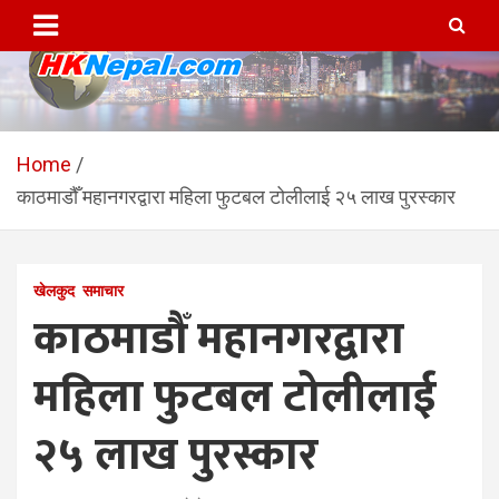
Skip
to
content
HKNepal.com – हङकङबाट
hknepal, hknepal.com, hk nepal, hk nepal com
सञ्चालित पहिलो नेपाली अनलाईन
Home
काठमाडौँ महानगरद्वारा महिला फुटबल टोलीलाई २५ लाख पुरस्कार
पत्रिका
खेलकुद
समाचार
काठमाडौँ महानगरद्वारा
महिला फुटबल टोलीलाई
२५ लाख पुरस्कार