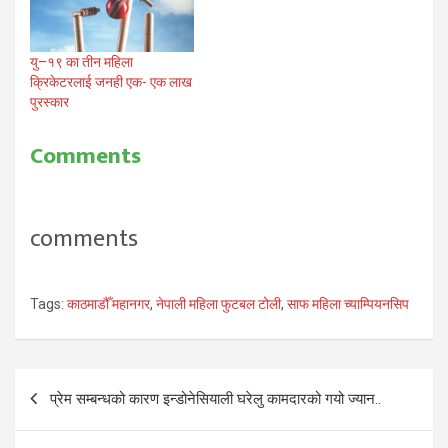
राजुलाई २०७२ सालको सर्बोत्कृष्ट
फुटबलर सम्मान प्रदान गरेको हो ।
मंगलबार राजधानीमा आयोजित
विशेष कार्यक्रममा एन्फाले
यु–१९ का तीन महिला
तामाङलाई वर्षको…
क्रिकेटरलाई जनही एक- एक लाख
पुरस्कार
Comments
comments
Tags:
काठमाडौँ महानगर
,
नेपाली महिला फुटबल टोली
,
साफ महिला च्याम्पियनसिप
Post
प्रेम सम्बन्धको कारण इन्डोनेसियाली घरेलु कामदारको गयो ज्यान..
navigation