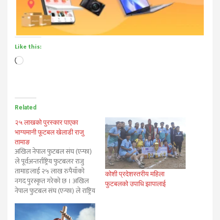
Like this:
Loading…
Related
२५ लाखको पुरस्कार पाएका
भाग्यमानी फूटबल खेलाडी राजु
तामाङ
अखिल नेपाल फुटबल संघ (एन्फा)
ले पूर्वअन्तर्राष्ट्रिय फुटबलर राजु
तामाङलाई २५ लाख रुपैयाँको
कोशी प्रदेशस्तरीय महिला
नगद पुरस्कृत गरेको छ । अखिल
फुटबलको उपाधि झापालाई
नेपाल फुटबल संघ (एन्फा) ले राष्ट्रिय
फुटबल टोलीका पूर्वमिडफिल्डर
तथा नेपाल आर्मीका मिडफिल्डर