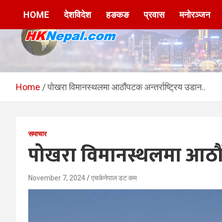
Skip
HOME
देशविदेश
हङकङ
प्रवास
मनोरञ्जन
to
content
HKNepal.com –
hknepal, hknepal.com, hk nepal, hk nepal com
हङकङबाट सञ्चालित पहिलो
Home
पोखरा विमानस्थलमा आठौंपटक अन्तर्राष्ट्रिय उडान..
नेपाली अनलाईन पत्रिका
समाचार
पोखरा विमानस्थलमा आठौंपटक
November 7, 2024
एचकेनेपाल डट कम