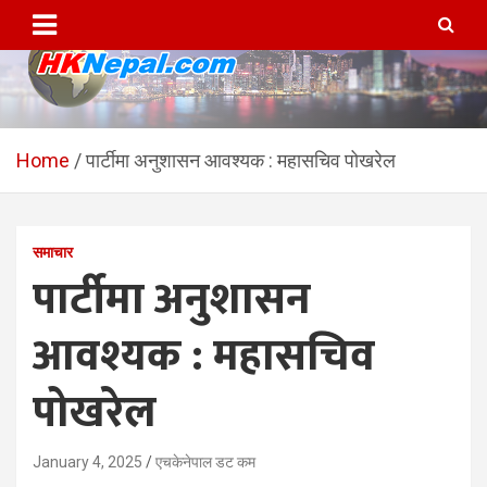
Skip
to
content
HKNepal.com – हङकङबाट
hknepal, hknepal.com, hk nepal, hk nepal com
सञ्चालित पहिलो नेपाली अनलाईन
Home
पार्टीमा अनुशासन आवश्यक : महासचिव पोखरेल
पत्रिका
समाचार
पार्टीमा अनुशासन
आवश्यक : महासचिव
पोखरेल
January 4, 2025
एचकेनेपाल डट कम