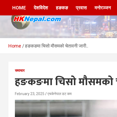
Skip
HOME
देशविदेश
हङकङ
प्रवास
मनोरञ्जन
to
content
HKNepal.com –
hknepal, hknepal.com, hk nepal, hk nepal com
हङकङबाट सञ्चालित पहिलो
Home
हङकङमा चिसो मौसमको चेतावनी जारी..
नेपाली अनलाईन पत्रिका
समाचार
हङकङमा चिसो मौसमको चे
February 23, 2025
एचकेनेपाल डट कम