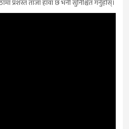
ठामा प्रशस्त ताजा हावा छ भनी सुनिश्चित गर्नुहोस्।