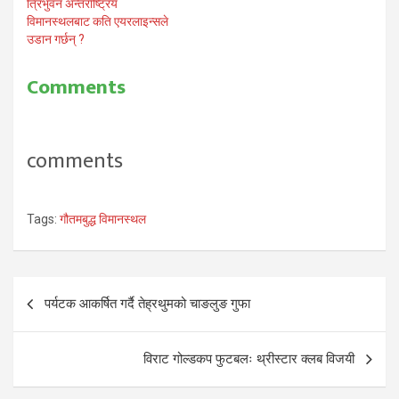
त्रिभुवन अन्तर्राष्ट्रिय
विमानस्थलबाट कति एयरलाइन्सले
उडान गर्छन् ?
Comments
comments
Tags:
गौतमबुद्ध विमानस्थल
Post
पर्यटक आकर्षित गर्दै तेह्रथुमको चाङलुङ गुफा
navigation
विराट गोल्डकप फुटबलः थ्रीस्टार क्लब विजयी