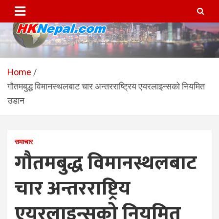
Skip
to
content
HKNepal.com – हङकङबाट
hknepal, hknepal.com, hk nepal, hk nepal com
सञ्चालित पहिलो नेपाली अनलाईन
Home
गौतमबुद्ध विमानस्थलबाट चार अन्तरराष्ट्रिय एयरलाइन्सको नियमित
पत्रिका
उडान
समाचार
गौतमबुद्ध विमानस्थलबाट
चार अन्तरराष्ट्रिय
एयरलाइन्सको नियमित