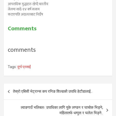
आपराधिक मुद्धाहरु खेप्दै भारतीय
जेलमा साढे १४ बर्ष सजाय
कटाएपछि अदालतबाट निर्दोष
सावित भएर घर फर्केका
सिन्धुपाल्चोकका भूपालमान दमाइ
Comments
अर्थात युसुफ नेपाली आफ्नै
देशभित्रको सुरक्षा निगरानीमा छन्।
'अनाहकमा अभियोग र जालसाझी
मुद्धा खेपिरहेका दमाइलाई भारतको
comments
पंजाव हरियाणा उच्च न्यायालयले ८
महिनाअघि सफाइ दिएको…
Tags:
दुर्गा प्रसाईं
Post
तेस्रो एबिसी भेट्रान्स कप रनिङ शिल्डकोे उपाधि हेटौडालाई..
navigation
ल्वाङगाउँ भलिबलः उपाधिका लागि युके लण्डन र घाचोक भिड्ने,
महिलातर्फ धम्पुस र घलेल भिड्ने..