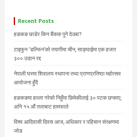
Recent Posts
हङकङ छाडेर किन बैंकक पुगे देउबा?
टाइफुन ‘डल्फिन’को तयारीमा चीन, साङ्घाईमा एक हजार
३०० उडान रद्द
नेपाली घरमा शिवालय स्थापना तथा प्राणप्रतिष्ठा महोत्सव
आयोजना हुँदै
हङकङमा हल्ला गरेको निहुँमा छिमेकीलाई ३० पटक छप्काए,
अनि १५ औं तलाबाट हामफाले
विश्व आदिवासी दिवस आज, अधिकार र पहिचान संरक्षणमा
जोड