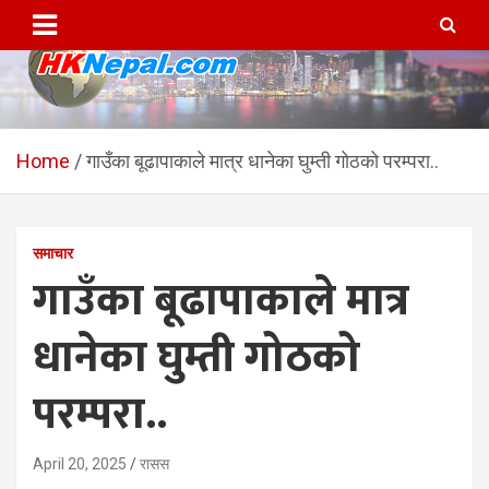
Skip
to
content
HKNepal.com – हङकङबाट
hknepal, hknepal.com, hk nepal, hk nepal com
सञ्चालित पहिलो नेपाली अनलाईन
Home
गाउँका बूढापाकाले मात्र धानेका घुम्ती गोठको परम्परा..
पत्रिका
समाचार
गाउँका बूढापाकाले मात्र
धानेका घुम्ती गोठको
परम्परा..
April 20, 2025
रासस