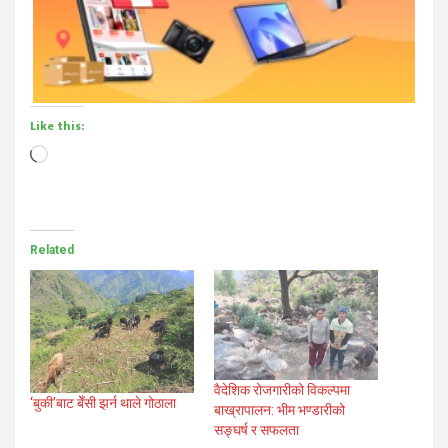
Like this:
Loading…
Related
वैदेशिक रोजगारीको विकल्पमा
‘बुकी’बाट बेँसी झर्न थाले गोठाला
बाख्रापालन: भीम भण्डारीको
सङ्घर्ष र सफलता