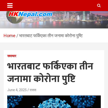
Skip
to
content
HKNepal.com – हङकङबाट
hknepal, hknepal.com, hk nepal, hk nepal com
सञ्चालित पहिलो नेपाली अनलाईन
Home
भारतबाट फर्किएका तीन जनामा कोरोना पुष्टि
पत्रिका
समाचार
भारतबाट फर्किएका तीन
जनामा कोरोना पुष्टि
June 4, 2025
रासस