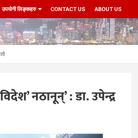
उपयोगी लिङ्कहरु
CONTACT US
ABOUT US
हतो
देश’ नठानून्’ : डा. उपेन्द्र