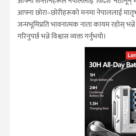
आफ्ना सन्तानहरूले नेपाललाई ‘विदेश’ नठानून् भन्
आफ्ना छोरा–छोरीहरूको मनमा नेपाललाई मातृभू
जन्मभूमिप्रति भावनात्मक नाता कायम रहोस् भन्ने
गरिनुपर्छ भन्ने विश्वास व्यक्त गर्नुभयो।