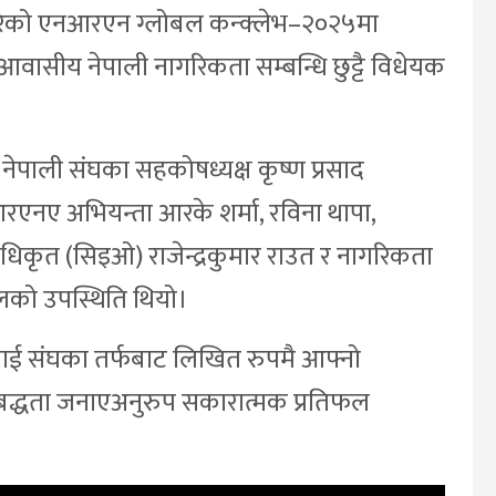
रेको एनआरएन ग्लोबल कन्क्लेभ–२०२५मा
ासीय नेपाली नागरिकता सम्बन्धि छुट्टै विधेयक
पाली संघका सहकोषध्यक्ष कृष्ण प्रसाद
नआरएनए अभियन्ता आरके शर्मा, रविना थापा,
धिकृत (सिइओ) राजेन्द्रकुमार राउत र नागरिकता
लको उपस्थिति थियो।
िलाई संघका तर्फबाट लिखित रुपमै आफ्नो
बद्धता जनाएअनुरुप सकारात्मक प्रतिफल