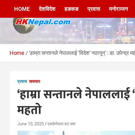
Skip
HOME
देशविदेश
हङकङ
प्रवास
मनोरञ्जन
to
content
HKNepal.com –
hknepal, hknepal.com, hk nepal, hk nepal com
हङकङबाट सञ्चालित पहिलो
Home
‘हाम्रा सन्तानले नेपाललाई ‘विदेश’ नठानून्’ : डा. उपेन्द्र म
नेपाली अनलाईन पत्रिका
प्रवास
समाचार
‘हाम्रा सन्तानले नेपाललाई ‘वि
महतो
June 10, 2025
एचकेनेपाल डट कम