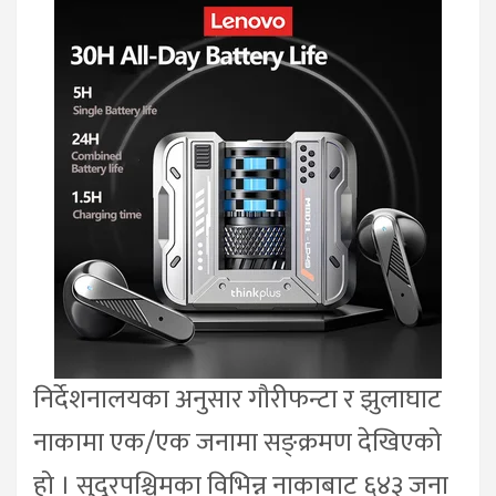
निर्देशनालयका अनुसार गौरीफन्टा र झुलाघाट
नाकामा एक/एक जनामा सङ्क्रमण देखिएको
हो । सुदूरपश्चिमका विभिन्न नाकाबाट ६४३ जना