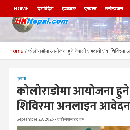
Skip
HOME
देशविदेश
हङकङ
प्रवास
मनोरञ्जन
to
content
HKNepal.com –
hknepal, hknepal.com, hk nepal, hk nepal com
हङकङबाट सञ्चालित पहिलो
Home
कोलोराडोमा आयोजना हुने नेपाली राहदानी सेवा शिविरमा 
नेपाली अनलाईन पत्रिका
प्रवास
कोलोराडोमा आयोजना हुने 
शिविरमा अनलाइन आवेदन फ
September 28, 2025
एचकेनेपाल डट कम