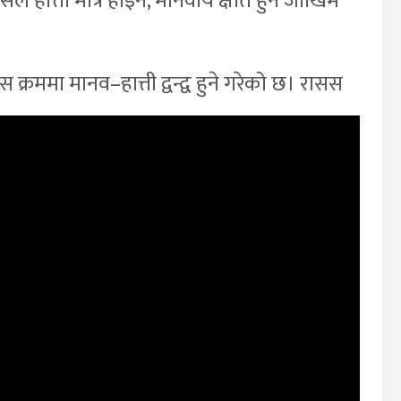
े हात्ती मात्रै होइन, मानवीय क्षति हुने जोखिम
 क्रममा मानव–हात्ती द्वन्द्व हुने गरेको छ। रासस