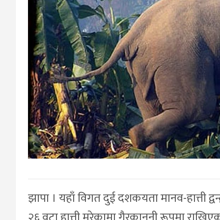
झापा । यहाँ विगत दुई दशकयता मानव-हात्ती द्वन्
२६ वटा हात्ती मरेकामा गैरकानुनी रूपमा राखिएका 