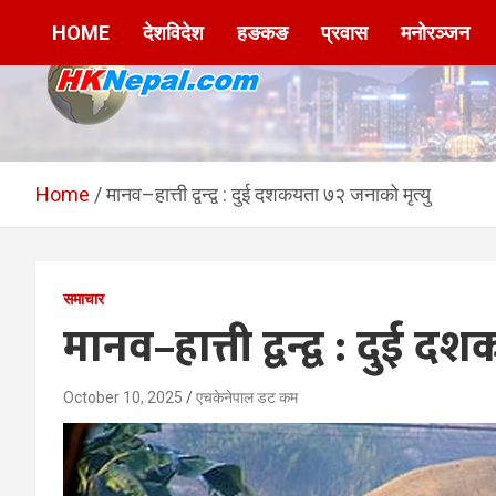
Skip
HOME
देशविदेश
हङकङ
प्रवास
मनोरञ्जन
to
content
HKNepal.com –
hknepal, hknepal.com, hk nepal, hk nepal com
हङकङबाट सञ्चालित पहिलो
Home
मानव–हात्ती द्वन्द्व : दुई दशकयता ७२ जनाको मृत्यु
नेपाली अनलाईन पत्रिका
समाचार
मानव–हात्ती द्वन्द्व : दुई 
October 10, 2025
एचकेनेपाल डट कम