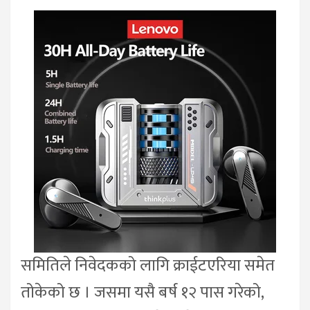
समितिले निवेदकको लागि क्राईटएरिया समेत
तोकेको छ । जसमा यसै बर्ष १२ पास गरेको,