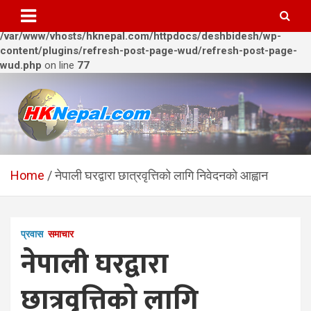
Warning
: Trying to access array offset on value of type bool in
/var/www/vhosts/hknepal.com/httpdocs/deshbidesh/wp-
content/plugins/refresh-post-page-wud/refresh-post-page-
wud.php
on line
77
Skip
to
content
HKNepal.com – हङकङबाट
hknepal, hknepal.com, hk nepal, hk nepal com
सञ्चालित पहिलो नेपाली अनलाईन
Home
नेपाली घरद्वारा छात्रवृत्तिको लागि निवेदनको आह्वान
पत्रिका
प्रवास
समाचार
नेपाली घरद्वारा
छात्रवृत्तिको लागि