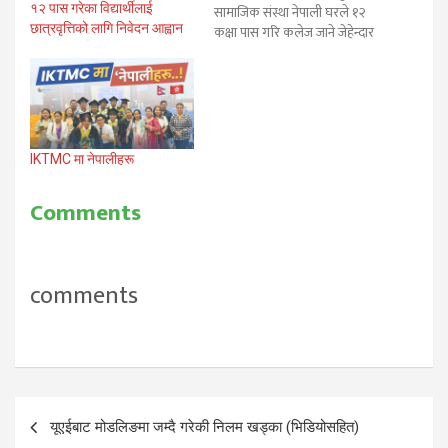
१२ पास गरेका विद्यार्थीलाई
सामाजिक संस्था नेपाली घरले १२
छात्रवृत्तिको लागि निवेदन आह्वान
कक्षा पास गरि कलेज जाने जेहेन्दार
छात्रछात्राहरुलाई छात्रवृत्ति दिने
निर्णय गरे अनुरुप शनिबार एक भब्य
समारोहबीच ७ जनालाई छात्रवृत्ति
प्रदान गरि सम्मान गरिएको छ।
नेपाली घरद्धारा गठित छात्रवृत्ति
छनौट समितिले प्राप्त…
IKTMC मा नेपालीहरू
Comments
comments
Post
यूएईबाट मोडलिङमा जम्दै गरेकी निलम खड्का (भिडियोसहित)
navigation