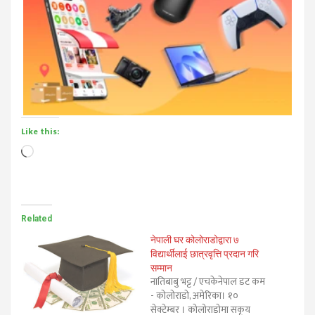
Like this:
Loading…
Related
नेपाली घर कोलोराडोद्वारा ७
विद्यार्थीलाई छात्रवृत्ति प्रदान गरि
सम्मान
नातिबाबु भट्ट / एचकेनेपाल डट कम
- कोलोराडो, अमेरिका। १०
सेक्टेम्बर । कोलोराडोमा सकृय