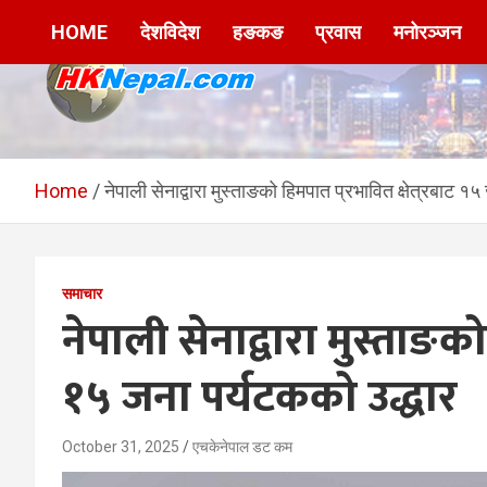
Skip
HOME
देशविदेश
हङकङ
प्रवास
मनोरञ्जन
to
content
HKNepal.com –
hknepal, hknepal.com, hk nepal, hk nepal com
हङकङबाट सञ्चालित पहिलो
Home
नेपाली सेनाद्वारा मुस्ताङको हिमपात प्रभावित क्षेत्रबाट १
नेपाली अनलाईन पत्रिका
समाचार
नेपाली सेनाद्वारा मुस्ताङको
१५ जना पर्यटकको उद्धार
October 31, 2025
एचकेनेपाल डट कम