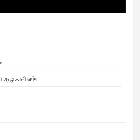
न
श्रद्धाञ्जली अर्पण