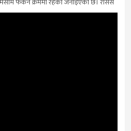
जोमसोम फर्कने क्रममा रहेको जनाइएको छ। रासस