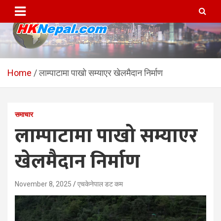
Skip
to
content
HKNepal.com – हङकङबाट
hknepal, hknepal.com, hk nepal, hk nepal com
सञ्चालित पहिलो नेपाली अनलाईन
Home
लाम्पाटामा पाखो सम्याएर खेलमैदान निर्माण
पत्रिका
समाचार
लाम्पाटामा पाखो सम्याएर
खेलमैदान निर्माण
November 8, 2025
एचकेनेपाल डट कम