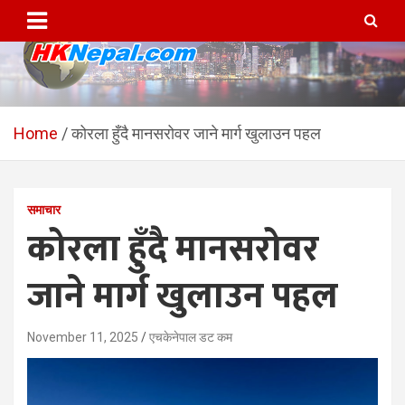
Skip
to
content
HKNepal.com – हङकङबाट
hknepal, hknepal.com, hk nepal, hk nepal com
सञ्चालित पहिलो नेपाली अनलाईन
Home
कोरला हुँदै मानसरोवर जाने मार्ग खुलाउन पहल
पत्रिका
समाचार
कोरला हुँदै मानसरोवर
जाने मार्ग खुलाउन पहल
November 11, 2025
एचकेनेपाल डट कम