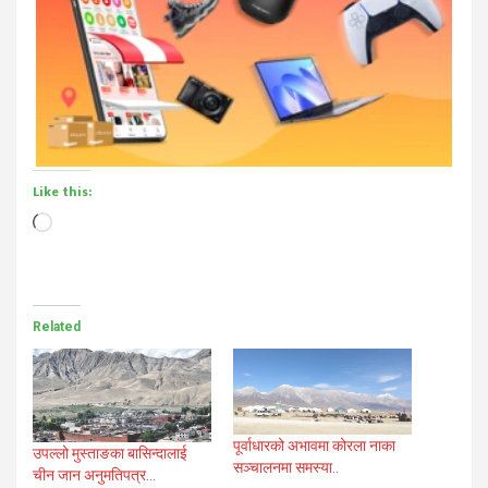
Like this:
Loading…
Related
पूर्वाधारको अभावमा कोरला नाका
उपल्लो मुस्ताङका बासिन्दालाई
सञ्चालनमा समस्या..
चीन जान अनुमतिपत्र…