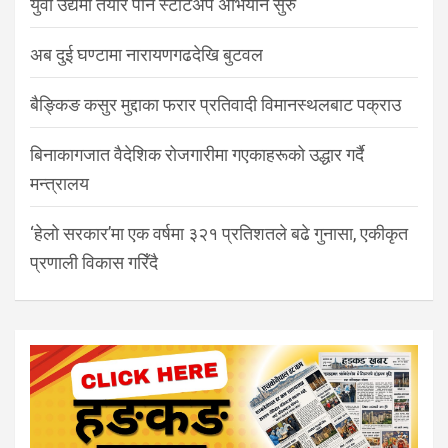
युवा उद्यमी तयार पार्न स्टार्टअप अभियान सुरु
अब दुई घण्टामा नारायणगढदेखि बुटवल
बैङ्किङ कसुर मुद्दाका फरार प्रतिवादी विमानस्थलबाट पक्राउ
बिनाकागजात वैदेशिक रोजगारीमा गएकाहरूको उद्धार गर्दै
मन्त्रालय
‘हेलो सरकार’मा एक वर्षमा ३२१ प्रतिशतले बढे गुनासा, एकीकृत
प्रणाली विकास गरिँदै