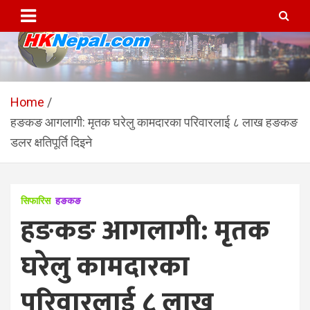
Skip
to
content
HKNepal.com – हङकङबाट
hknepal, hknepal.com, hk nepal, hk nepal com
सञ्चालित पहिलो नेपाली अनलाईन
Home
हङकङ आगलागी: मृतक घरेलु कामदारका परिवारलाई ८ लाख हङकङ
पत्रिका
डलर क्षतिपूर्ति दिइने
सिफारिस
हङकङ
हङकङ आगलागी: मृतक
घरेलु कामदारका
परिवारलाई ८ लाख