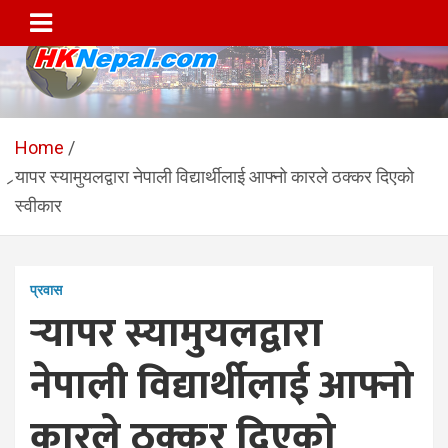
Skip
to
content
HKNepal.com – हङकङबाट
hknepal, hknepal.com, hk nepal, hk nepal com
सञ्चालित पहिलो नेपाली अनलाईन
Home
र्‍यापर स्यामुयलद्वारा नेपाली विद्यार्थीलाई आफ्नो कारले ठक्कर दिएको
पत्रिका
स्वीकार
प्रवास
र्‍यापर स्यामुयलद्वारा
नेपाली विद्यार्थीलाई आफ्नो
कारले ठक्कर दिएको