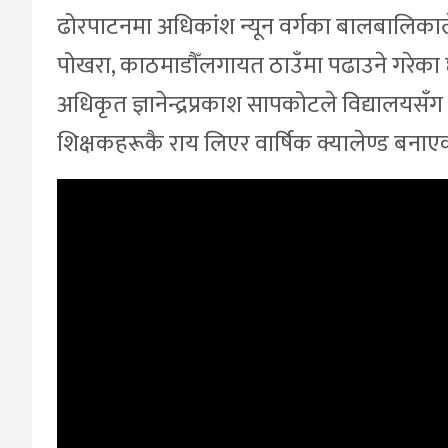
ढोरपाटनमा अधिकांश न्यून वर्गका बालबालिकाले मा
पोखरा, काठमाडौँलगायत ठाउँमा पढाउने गरेका
अधिकृत ज्ञानेन्द्रप्रकाश सापकोटले विद्यालयसँ
शिक्षकहरूकै राय लिएर वार्षिक क्यालेण्ड बन