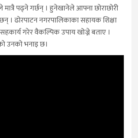
त्रै पढ्ने गर्छन् । हुनेखानेले आफ्ना छोराछोरी
 छन् । ढोरपाटन नगरपालिकाका सहायक शिक्षा
ग सहकार्य गरेर वैकल्पिक उपाय खोज्ने बताए ।
ाएको उनको भनाइ छ।