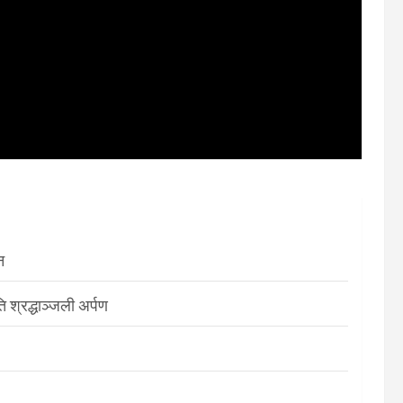
न
श्रद्धाञ्जली अर्पण