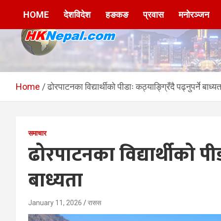
Skip
HOME
देशविदेश
हङकङ
प्रवास
मनोरञ्जन
to
content
HKNepal.com –
hknepal, hknepal.com, hk nepal, hk nepal com
हङकङबाट सञ्चालित पहिलो
Home
ढोरपाटनका विद्यार्थीको पीडाः कठ्याङ्ग्रिँदै पढ्नुपर्ने बाध्यत
नेपाली अनलाईन पत्रिका
समाचार
ढोरपाटनका विद्यार्थीको पीडाः
बाध्यता
January 11, 2026
रासस