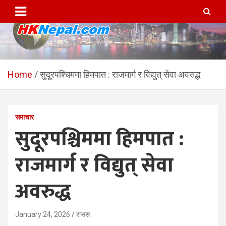
Skip
to
content
HKNepal.com – हङकङबाट
hknepal, hknepal.com, hk nepal, hk nepal com
सञ्चालित पहिलो नेपाली अनलाईन
Home
सुदूरपश्चिममा हिमपात : राजमार्ग र विद्युत् सेवा अवरुद्ध
पत्रिका
समाचार
सुदूरपश्चिममा हिमपात :
राजमार्ग र विद्युत् सेवा
अवरुद्ध
January 24, 2026
रासस