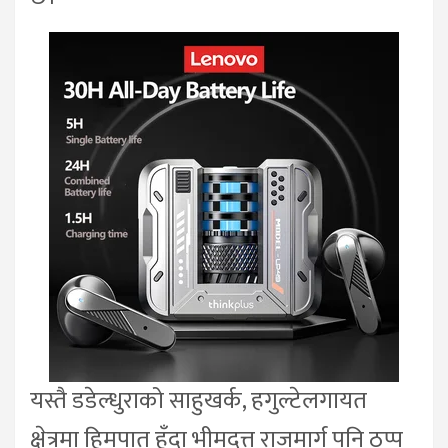
यस्तै डडेल्धुराको साहुखर्क, हगुल्टेलगायत
क्षेत्रमा हिमपात हुँदा भीमदत्त राजमार्ग पनि ठप्प