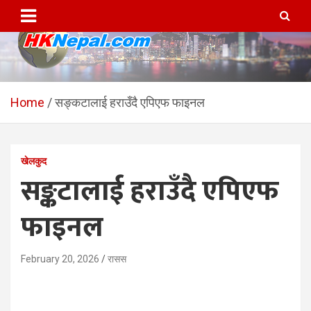
Skip
to
content
HKNepal.com – हङकङबाट
hknepal, hknepal.com, hk nepal, hk nepal com
सञ्चालित पहिलो नेपाली अनलाईन
Home
सङ्कटालाई हराउँदै एपिएफ फाइनल
पत्रिका
खेलकुद
सङ्कटालाई हराउँदै एपिएफ
फाइनल
February 20, 2026
रासस