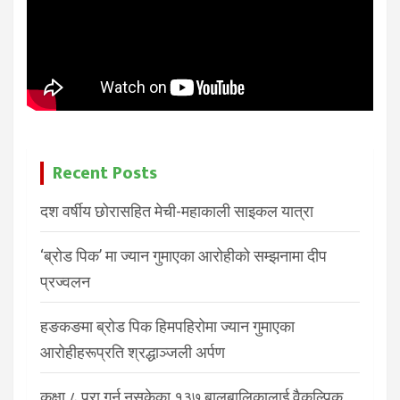
Recent Posts
दश वर्षीय छोरासहित मेची-महाकाली साइकल यात्रा
‘ब्रोड पिक’ मा ज्यान गुमाएका आरोहीको सम्झनामा दीप
प्रज्वलन
हङकङमा ब्रोड पिक हिमपहिरोमा ज्यान गुमाएका
आरोहीहरूप्रति श्रद्धाञ्जली अर्पण
कक्षा ८ पूरा गर्न नसकेका १३७ बालबालिकालाई वैकल्पिक