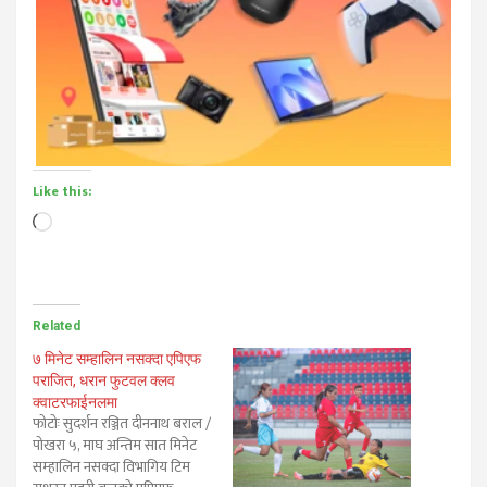
Like this:
Loading…
Related
७ मिनेट सम्हालिन नसक्दा एपिएफ
पराजित, धरान फुटवल क्लव
क्वाटरफाईनलमा
फोटोः सुदर्शन रञ्जित दीननाथ बराल /
पोखरा ५, माघ अन्तिम सात मिनेट
सम्हालिन नसक्दा विभागिय टिम