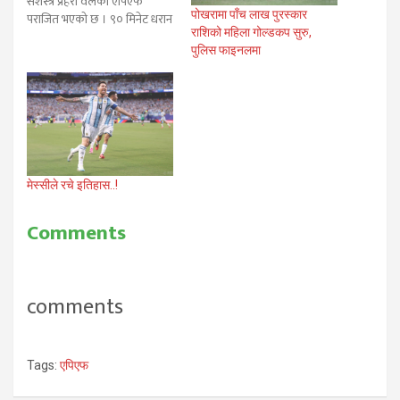
सशस्त्र प्रहरी वलको एपिएफ
पोखरामा पाँच लाख पुरस्कार
पराजित भएको छ । ९० मिनेट धरान
राशिको महिला गोल्डकप सुरु,
फुटवल क्लवसंग गोल रहित
पुलिस फाइनलमा
बराबरी खेलेको एपिएफले अतिरित्त
समयको अन्तिम सात मिनेट
सम्हालिन नसक्दा धरानसंग पराजित
हुदै पोखरामा जारी १५ औं आहा !…
मेस्सीले रचे इतिहास..!
Comments
comments
Tags:
एपिएफ