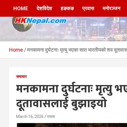
Skip
HOME
देशविदेश
हङकङ
प्रवास
मनोरञ्जन
to
content
HKNepal.com –
hknepal, hknepal.com, hk nepal, hk nepal com
हङकङबाट सञ्चालित पहिलो
Home
मनकामना दुर्घटनाः मृत्यु भएका सात भारतीयको शव दूतावा
नेपाली अनलाईन पत्रिका
समाचार
मनकामना दुर्घटनाः मृत्य
दूतावासलाई बुझाइयो
March 16, 2026
रासस