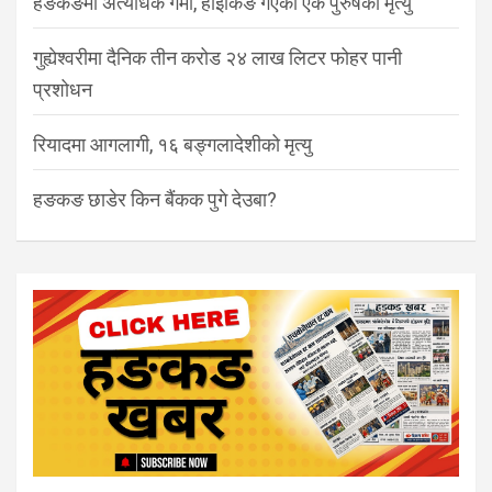
हङकङमा अत्यधिक गर्मी, हाइकिङ गएका एक पुरुषको मृत्यु
गुह्येश्वरीमा दैनिक तीन करोड २४ लाख लिटर फोहर पानी
प्रशोधन
रियादमा आगलागी, १६ बङ्गलादेशीको मृत्यु
हङकङ छाडेर किन बैंकक पुगे देउबा?