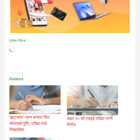
Like this:
Loading…
Related
‘ह्वाट्सएप’ ग्रुप बनाएर चिट
कक्षा १० को एसइई परीक्षा नगर्ने
चोराएको पुष्टि, परीक्षा गार्ड
निर्णय
निष्कासित..