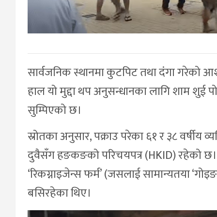
सार्वजनिक स्थानमा कुटपिट तथा दंगा गरेको आशं
हाल यो मुद्दा थप अनुसन्धानका लागि शाम शुई प
सुम्पिएको छ।
स्रोतका अनुसार, पक्राउ परेका ६१ र ३८ वर्षीय व्
दुवैसँग हङकङको परिचयपत्र (HKID) रहेको छ। अर
‘रिकग्नाइजेन्स फर्म’ (जसलाई सामान्यतया ‘ग
बसिरहेका थिए।