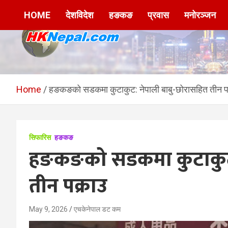
Skip
HOME
देशविदेश
हङकङ
प्रवास
मनोरञ्जन
to
content
HKNepal.com –
hknepal, hknepal.com, hk nepal, hk nepal com
हङकङबाट सञ्चालित पहिलो
Home
हङकङको सडकमा कुटाकुट: नेपाली बाबु-छोरासहित तीन प
नेपाली अनलाईन पत्रिका
सिफारिस
हङकङ
हङकङको सडकमा कुटाकुट:
तीन पक्राउ
May 9, 2026
एचकेनेपाल डट कम