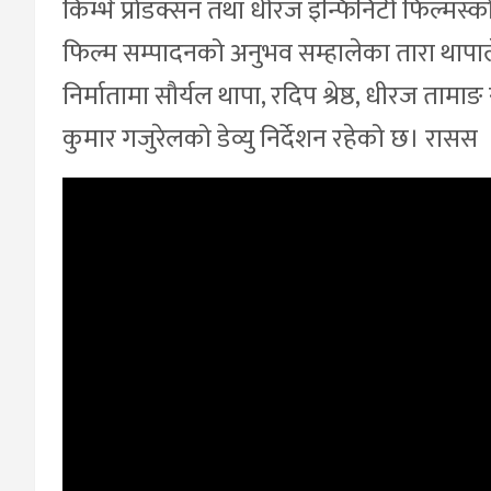
किम्भे प्रोडक्सन तथा धीरज इन्फिनिटी फिल्मस्को
फिल्म सम्पादनको अनुभव सम्हालेका तारा थापाले
निर्मातामा सौर्यल थापा, रदिप श्रेष्ठ, धीरज तामा
कुमार गजुरेलको डेव्यु निर्देशन रहेको छ। रासस