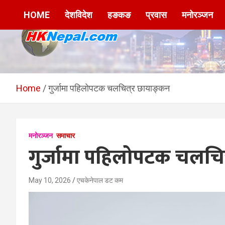
Skip
HOME
देशविदेश
हङकङ
प्रवास
मनोरञ्जन
to
content
HKNepal.com –
hknepal, hknepal.com, hk nepal, hk nepal com
हङकङबाट सञ्चालित पहिलो
Home
गुर्जामा पहिलोपटक चलचित्र छायाङ्कन
नेपाली अनलाईन पत्रिका
मनोरञ्जन
समाचार
गुर्जामा पहिलोपटक चलचित्
May 10, 2026
एचकेनेपाल डट कम