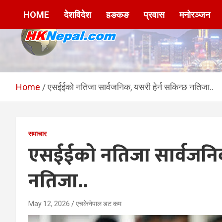
Skip
HOME
देशविदेश
हङकङ
प्रवास
मनोरञ्जन
to
content
HKNepal.com –
hknepal, hknepal.com, hk nepal, hk nepal com
हङकङबाट सञ्चालित पहिलो
Home
एसईईको नतिजा सार्वजनिक, यसरी हेर्न सकिन्छ नतिजा..
नेपाली अनलाईन पत्रिका
समाचार
एसईईको नतिजा सार्वजनिक,
नतिजा..
May 12, 2026
एचकेनेपाल डट कम