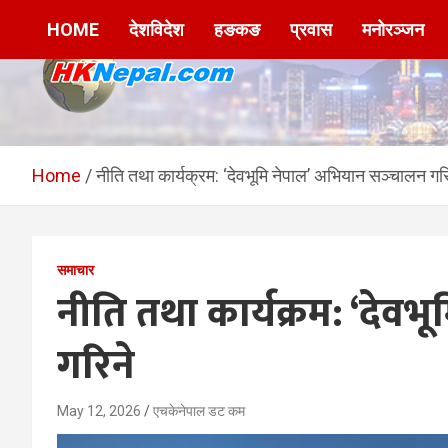
Skip
HOME
देशविदेश
हङकङ
प्रवास
मनोरञ्जन
to
content
HKNepal.com –
hknepal, hknepal.com, hk nepal, hk nepal com
हङकङबाट सञ्चालित पहिलो
Home
नीति तथा कार्यक्रम: ‘देवभूमि नेपाल’ अभियान सञ्चालन गरि
नेपाली अनलाईन पत्रिका
समाचार
नीति तथा कार्यक्रम: ‘देवभ
गरिने
May 12, 2026
एचकेनेपाल डट कम