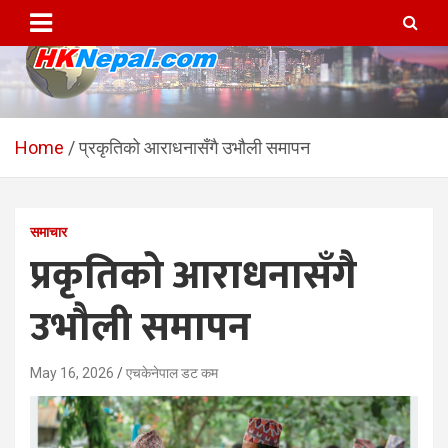
Skip
to
content
HKNepal.com – हङकङबाट
hknepal, hknepal.com, hk nepal, hk nepal com
सञ्चालित पहिलो नेपाली अनलाईन
Home
प्रकृतिको आराधनासँगै उभौली समापन
पत्रिका
समाचार
प्रकृतिको आराधनासँगै
उभौली समापन
May 16, 2026
एचकेनेपाल डट कम