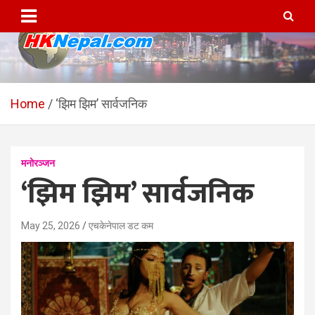
Skip
to
content
HKNepal.com – हङकङबाट
hknepal, hknepal.com, hk nepal, hk nepal com
सञ्चालित पहिलो नेपाली अनलाईन
Home
‘झिम झिम’ सार्वजनिक
पत्रिका
मनोरञ्जन
‘झिम झिम’ सार्वजनिक
May 25, 2026
एचकेनेपाल डट कम