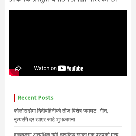
Recent Posts
कोलोराडोमा दिदीबहिनीको तीज विशेष जमघट : गीत,
नृत्यसँगै दर खाएर साटे शुभकामना
हङकङमा अत्यधिक गर्मी, हाइकिङ गएका एक पुरुषको मृत्यु