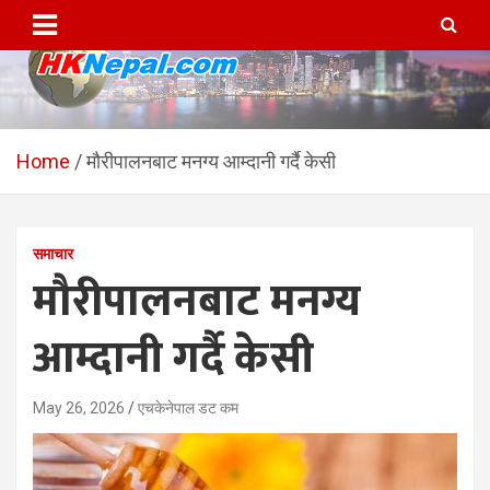
Skip
to
content
HKNepal.com – हङकङबाट
hknepal, hknepal.com, hk nepal, hk nepal com
सञ्चालित पहिलो नेपाली अनलाईन
Home
मौरीपालनबाट मनग्य आम्दानी गर्दै केसी
पत्रिका
समाचार
मौरीपालनबाट मनग्य
आम्दानी गर्दै केसी
May 26, 2026
एचकेनेपाल डट कम