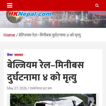
Skip
to
content
HKNepal.com – हङकङबाट
hknepal, hknepal.com, hk nepal, hk nepal com
सञ्चालित पहिलो नेपाली अनलाईन
Home
बेल्जियम रेल–मिनीबस दुर्घटनामा ४ को मृत्यु
पत्रिका
विश्व
समाचार
बेल्जियम रेल–मिनीबस
दुर्घटनामा ४ को मृत्यु
May 27, 2026
एचकेनेपाल डट कम