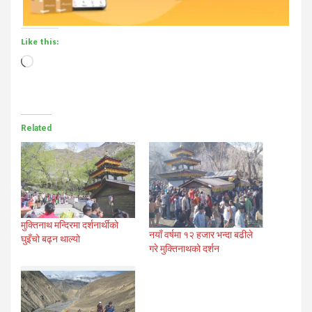
Like this:
Loading…
Related
मुक्तिनाथ मन्दिरमा दर्शनार्थीको
नयाँ वर्षमा १२ हजार भन्दा बढीले
घुइँचो बढ्न थाल्यो
गरे मुक्तिनाथको दर्शन