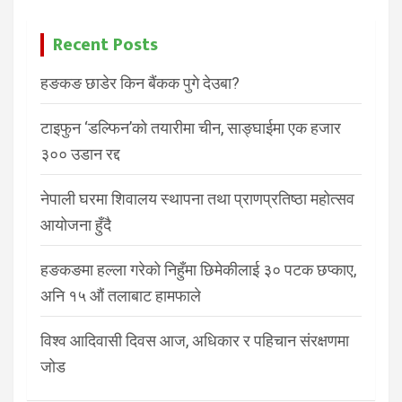
Recent Posts
हङकङ छाडेर किन बैंकक पुगे देउबा?
टाइफुन ‘डल्फिन’को तयारीमा चीन, साङ्घाईमा एक हजार
३०० उडान रद्द
नेपाली घरमा शिवालय स्थापना तथा प्राणप्रतिष्ठा महोत्सव
आयोजना हुँदै
हङकङमा हल्ला गरेको निहुँमा छिमेकीलाई ३० पटक छप्काए,
अनि १५ औं तलाबाट हामफाले
विश्व आदिवासी दिवस आज, अधिकार र पहिचान संरक्षणमा
जोड