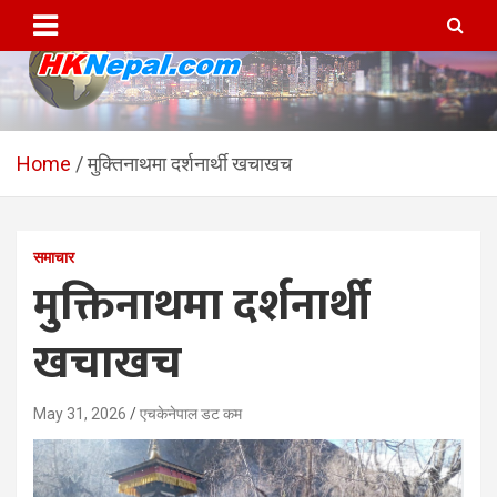
Skip
to
content
HKNepal.com – हङकङबाट
hknepal, hknepal.com, hk nepal, hk nepal com
सञ्चालित पहिलो नेपाली अनलाईन
Home
मुक्तिनाथमा दर्शनार्थी खचाखच
पत्रिका
समाचार
मुक्तिनाथमा दर्शनार्थी
खचाखच
May 31, 2026
एचकेनेपाल डट कम