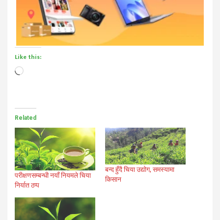
Like this:
Loading…
Related
बन्द हुँदै चिया उद्योग, समस्यामा
परीक्षणसम्बन्धी नयाँ नियमले चिया
किसान
निर्यात ठप्प