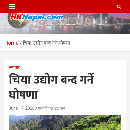
Skip
to
content
HKNepal.com – हङकङबाट
hknepal, hknepal.com, hk nepal, hk nepal com
सञ्चालित पहिलो नेपाली अनलाईन
Home
चिया उद्योग बन्द गर्ने घोषणा
पत्रिका
समाचार
चिया उद्योग बन्द गर्ने
घोषणा
June 17, 2026
एचकेनेपाल डट कम